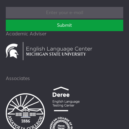
Enter
your
e-
mail
Academic Adviser
Associates