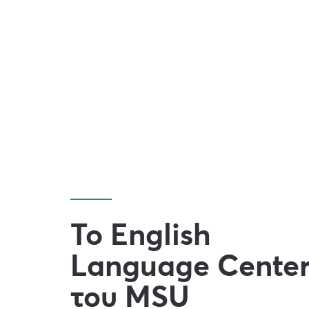
Το English
Language Cente
του MSU